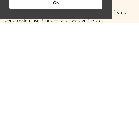
BADEFERIEN IM NANA PRINCESS…
Ok
Badeferien sind eine Auszeit für Körper und Geist. Auf Kreta,
der grössten Insel Griechenlands werden Sie von
landestypischer Gastfreundschaft, herrlicher Natur, authentischer
Küche und Kultur sowie den berühmten, wunderschönen
Stränden…
WEITERLESEN
KONTAKTIEREN SIE UNS
TELEFON